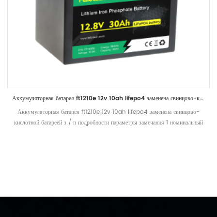
Аккумуляторная батарея ft1210e 12v 10ah lifepo4 заменена свинцово-кислотной батареей
Аккумуляторная батарея ft1210e 12v 10ah lifepo4 заменена свинцово-
кислотной батареей з / п подробности параметры замечания 1 номинальный
вольтаж 12.8v среднее рабочее напряжение 2 номинальная мощность
типичный 10ah стандартный разряд ( 0.2C ) после стандартного заряда
минимальный 10ah 3 обвинять обвинять вольтаж 14,6 ± 0.2V обвинять
МОС От 0,2 до 14,6 В, затем от 14,6 до 0,02 В (куб. См / куб.)
стандартный заряд ток 2а максимальный зарядный ток 5a напряжение
отключения заряда 14,6 ± 0.2V рекомендуемое напряжение заряда поплавка
(для режима ожидания) 13,8 ± 0.1v 4 разряд стандартный ток разряда 2а
максимальный ток непрерывного разряда 10a Максимум. импульсный ток