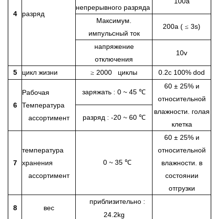
100а
непрерывного разряда
4
разряд
Максимум.
200а (
3s)
≤
импульсный ток
напряжение
10v
отключения
5
цикл жизни
2000 циклы
0.2c 100% dod
≥
60 ± 25% и
заряжать
0 ~ 45 ℃
Рабочая
:
относительной
6
Температура
влажности. голая
разряд
-20 ~ 60 ℃
ассортимент
:
клетка
60 ± 25% и
температура
относительной
0 ~ 35
7
хранения
℃
влажности. в
ассортимент
состоянии
отгрузки
приблизительно
:
8
вес
24.2kg