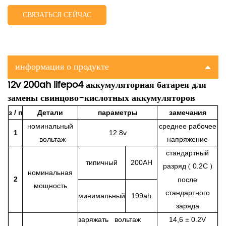
СВЯЗАТЬСЯ СЕЙЧАС
информация о продукте
12v 200ah lifepo4 аккумуляторная батарея для
замены свинцово-кислотных аккумуляторов
з / п
Детали
параметры
замечания
номинальный
среднее рабочее
1
12.8v
вольтаж
напряжение
стандартный
типичный
200AH
разряд
0.2C
(
)
номинальная
2
после
мощность
стандартного
минимальный
199ah
заряда
заряжать вольтаж
14,6
0.2V
±