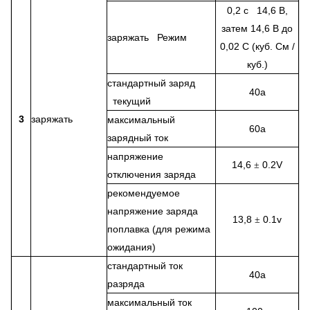
0,2 с 14,6 В,
затем 14,6 В до
заряжать Режим
0,02 С (куб. См /
куб.)
стандартный заряд
40а
текущий
3
заряжать
максимальный
60а
зарядный ток
напряжение
14,6
0.2V
±
отключения заряда
рекомендуемое
напряжение заряда
13,8
0.1v
±
поплавка (для режима
ожидания)
стандартный ток
40а
разряда
максимальный ток