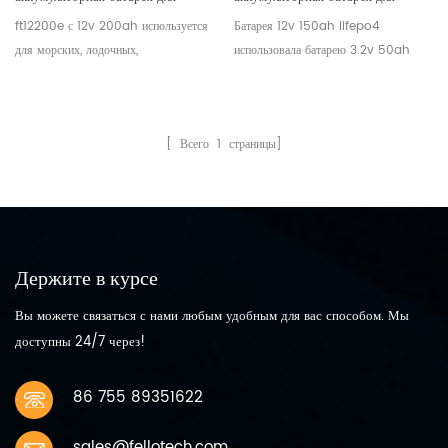
замены свинцово-кислотных
замены свинцово-кислотных
ft12200e с 12v 200ah используется
Батарея 12v 150ah lifepo4
аккумуляторов
аккумуляторов
для морских, лодочных,
использовала батарею 3.2v 50ah
туристических автомобилей и т. д.
lifepo4 с высоким качеством и
жизненным циклом 5000
[ Всего
1
страницы]
Держите в курсе
Вы можете связаться с нами любым удобным для вас способом. Мы
доступны 24/7 через!
86 755 89351622
sales@fellotech.com