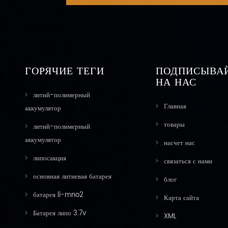
ГОРЯЧИЕ ТЕГИ
ПОДПИСЫВА
НА НАС
литий-полимерный
Главная
аккумулятор
товары
литий-полимерный
аккумулятор
насчет нас
липосакция
связаться с нами
основная литиевая батарея
блог
батарея li-mno2
Карта сайта
Батарея липо 3.7v
XML