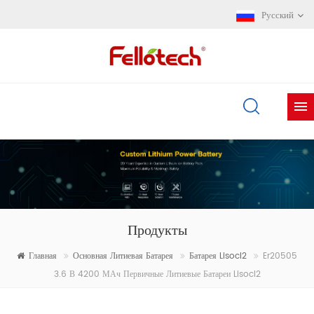
Русский
Продукты
Главная
Основная Литиевая Батарея
Батарея Lisocl2
Er20505
3.6 В 4200 МАч Первичные Литиевые Батареи Lisocl2