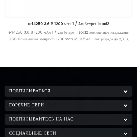
er14250 3.6 В 1200 мАч 1 / 2аа батарея lisocl2
er14250 3.6 В 1200 мАч 1 / 2аа батарея lisocl2 номинальное напряжение
3.6В Номинальная мощность 1200mah @ 0.5мА ток разряда до 2,0 В,
+25 о с стандартный разряд ток 0.5мА максимальный рекомендуемый
ток при непрерывном разряде 40мА максимальный рекомендуемый ток
при импульсном разряде 80ma эксплуатационный диапазон температур
-55 ℃ - +85 ℃ номинальный вес 10г
ПОДПИСЫВАТЬСЯ
ГОРЯЧИЕ ТЕГИ
ПОДПИСЫВАЙТЕСЬ НА НАС
СОЦИАЛЬНЫЕ СЕТИ