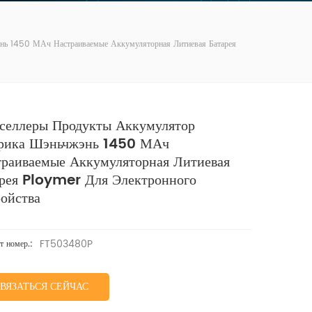
нь 1450 МАч Настраиваемые Аккумуляторная Литиевая Батарея
тселлеры Продукты Аккумулятор
рика Шэньчжэнь 1450 МАч
траиваемые Аккумуляторная Литиевая
арея Ploymer Для Электронного
ройства
FT503480P
т номер.:
ВЯЗАТЬСЯ СЕЙЧАС