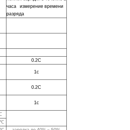
часа измерение времени
разряда
0.2C
1c
0.2C
1c
℃
℃
℃
зарядка до 40% ~ 50%