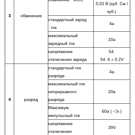
0,02 В (куб. См /
куб.)
3
обвинение
стандартный заряд
4а
ток
максимальный
10a
зарядный ток
напряжение
54.
отключения заряда
54.
6
0.2V
±
стандартный ток
4а
разряда
максимальный ток
непрерывного
20а
4
разряд
разряда
Максимум.
60а (
)
<3s
импульсный ток
напряжение
39V
отключения