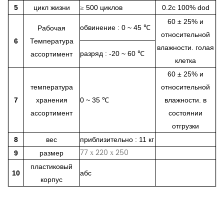
5
цикл жизни
500 циклов
0.2c 100% dod
≥
60 ± 25% и
обвинение
0 ~ 45
Рабочая
:
℃
относительной
6
Температура
влажности. голая
разряд
-20 ~ 60
ассортимент
:
℃
клетка
60 ± 25% и
температура
относительной
7
хранения
0 ~ 35
℃
влажности.
в
ассортимент
состоянии
отгрузки
8
вес
приблизительно
: 11
кг
77 х 220 х 250
9
размер
пластиковый
10
абс
корпус