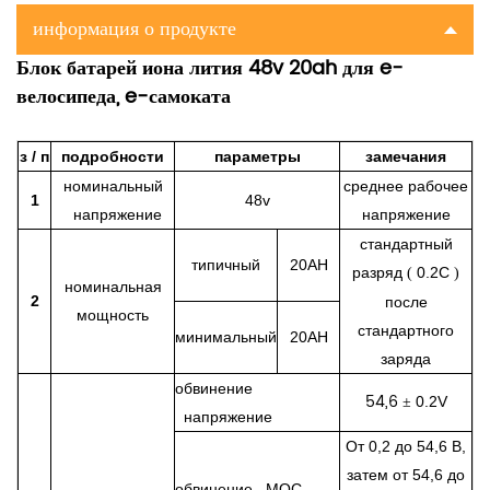
информация о продукте
Блок батарей иона лития 48v 20ah для e-
велосипеда, e-самоката
з / п
подробности
параметры
замечания
номинальный
среднее рабочее
1
48v
напряжение
напряжение
стандартный
типичный
20AH
разряд
0.2C
(
)
номинальная
2
после
мощность
стандартного
минимальный
20AH
заряда
обвинение
54,6
0.2V
±
напряжение
От 0,2 до 54,6 В,
затем от 54,6 до
обвинение МОС