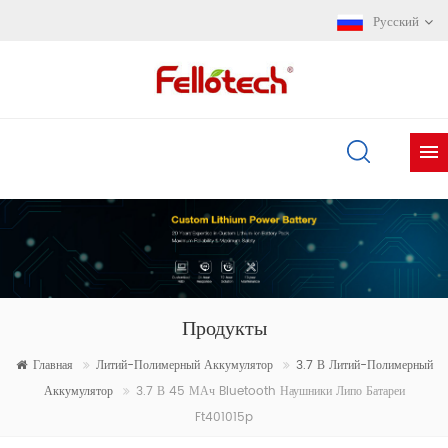
Русский
Продукты
Главная
Литий-Полимерный Аккумулятор
3.7 В Литий-Полимерный
Аккумулятор
3.7 В 45 МАч Bluetooth Наушники Липо Батареи
Ft401015p