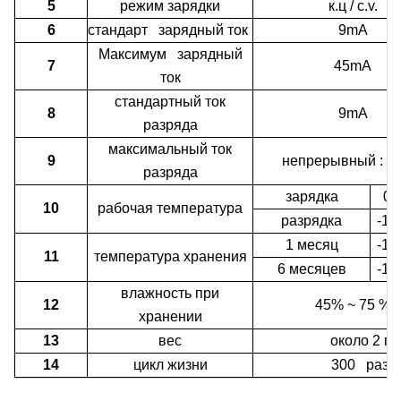
5
режим зарядки
к.ц / c.v.
6
стандарт зарядный ток
9mA
Максимум зарядный
7
45mA
ток
стандартный ток
8
9mA
разряда
максимальный ток
9
непрерывный
:
4
разряда
зарядка
0 
10
рабочая температура
разрядка
-10
1 месяц
-10
11
температура хранения
6 месяцев
-10
влажность при
12
45% ~ 75
%
хранении
13
вес
около 2 г
14
цикл жизни
300 раз