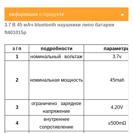
информация о продукте
3.7 В 45 мАч bluetooth наушники липо батареи
ft401015p
з / п
подробности
параметры
1
номинальный вольтаж
3.7v
2
номинальная мощность
45mah
ограничено зарядное
3
4.20V
напряжение
внутреннее
4
≤500mΩ
сопротивление