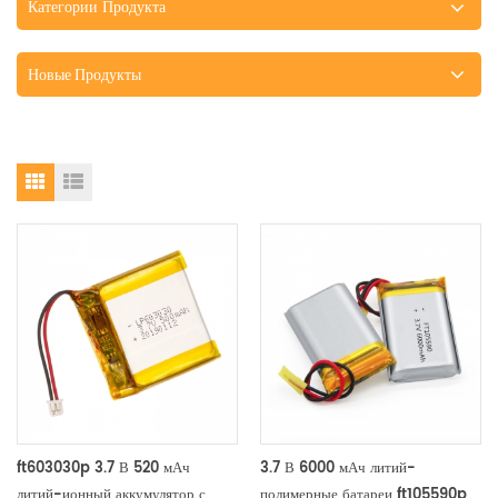
Категории Продукта
Новые Продукты
ft603030p 3.7 В 520 мАч
3.7 В 6000 мАч литий-
литий-ионный аккумулятор с
полимерные батареи ft105590p