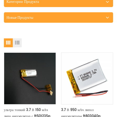
Категории Продукта
Новые Продукты
ультра тонкий 3.7 В 150 мАч
3.7 В 950 мАч липол
липо аккумулятор с ft501235p
аккумуляторы ft803040p