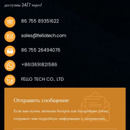
capacity≥80%
доступны 24/7 через!
86 755 89351622
sales@fellotech.com
86 755 26494076
+8613691821586
FELLO TECH CO., LTD
Отправить сообщение
Если вам нужна литиевая батарея или батарейные блоки,
отправьте нам подробную информацию о напряжении,
емкости и размере.